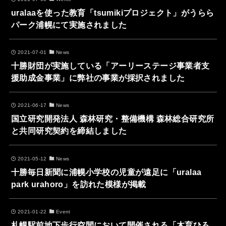
uralaaを使った教育「tsumikiプロジェクト」がうらら
パーク浦幌にて実施されました
2021-07-01
News
十勝財団が実施している「アーリーステージ事業者支
援助成金事業」に弊社の事業が採択されました
2021-06-17
News
国立研究開発法人 森林研究・整備機構 森林総合研究所
と共同研究契約を締結しました
2021-05-12
News
十勝毎日新聞に浦幌小学校の児童が遠足に「uralaa
park urahoro」を訪れた模様が掲載
2021-01-22
Event
札幌駅前地下歩行空間において開催される「木育ひろ