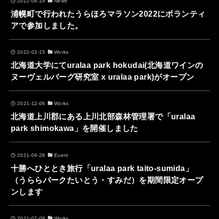
2022-06-19
News
浦幌町で行われたうらほろマラソン2022にボランティ
アで参加しました。
2022-02-15
Works
北海道大学にてuralaa park hokudai(北海道ワインの
ヌーヴェルバーグ研究室 x uralaa park)がオープン
2021-12-06
Works
北海道上川郡にある上川北部森林管理署で「uralaa
park shimokawa」を開催しました
2021-09-28
Event
十勝へひととき旅行「uralaa park taito-sumida」
（うららパークたいとう・すみだ）を期間限定オープ
ンします
2021-07-08
Works