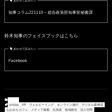
あわせて読みたい
知事コラム221110 – 総合政策部知事室秘書課
鈴木知事のフェイスブックはこちら
あわせて読みたい
Facebook
News
uralaa
VR
ウェルビーイング
オンライン旅行
デジタル森林浴
なおみちカフェ
メディア掲載
北海道
地域創生
没入空間