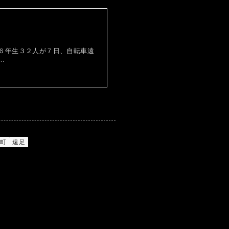
６年生３２人が７日、自転車遠
…
幌町
遠足