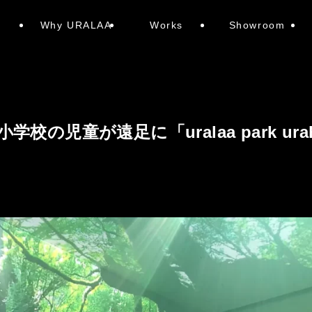
e
Why URALAA
Works
Showroom
校の児童が遠足に「uralaa park ur