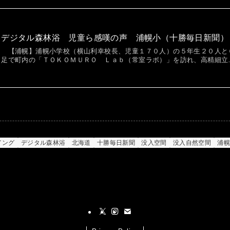
デジタル森林浴 児童ら感嘆の声 浦幌小（十勝毎日新聞）
【浦幌】浦幌小学校（横山利幸校長、児童１７０人）の５年生２０人と
足で町内の「ＴＯＫＯＭＵＲＯ Ｌａｂ（常室ラボ）」を訪れ、高精細立
イング
デジタル森林浴
北海道
十勝毎日新聞
没入空間
没入自然空間
浦