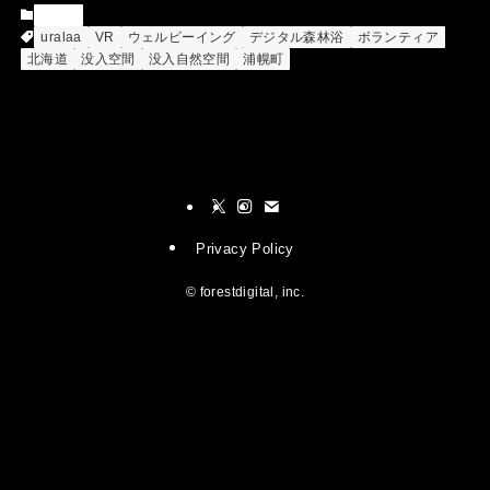
News
uralaa
VR
ウェルビーイング
デジタル森林浴
ボランティア
北海道
没入空間
没入自然空間
浦幌町
Privacy Policy
©
forestdigital, inc.