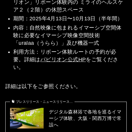
リオン」リボーン体験内の ミライのヘルスケ
ア２（２階）の休憩スペース
期間：2025年4月13日〜10月13日（半年間）
内容：自然映像に包まれるイマーシブ空間体
験に必要なイマーシブ映像空間技術
「uralaa（うらら）」及び機器一式
利用方法：リボーン体験ルートの予約が必
要。詳細は
パビリオン公式HP
をご覧くださ
い。
詳細は以下をご参照ください。
プレスリリース・ニュースリリース…
デジタル森林浴で各地を巡るイマ
ーシブ体験、大阪・関西万博で常
設へ